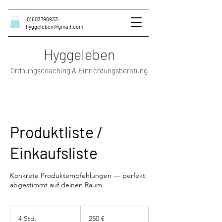
01603798933
hyggeleben@gmail.com
Hyggeleben
Ordnungscoaching & Einrichtungsberatung
Produktliste /
Einkaufsliste
Konkrete Produktempfehlungen — perfekt
abgestimmt auf deinen Raum
250
Euro
4 Std.
4
250 €