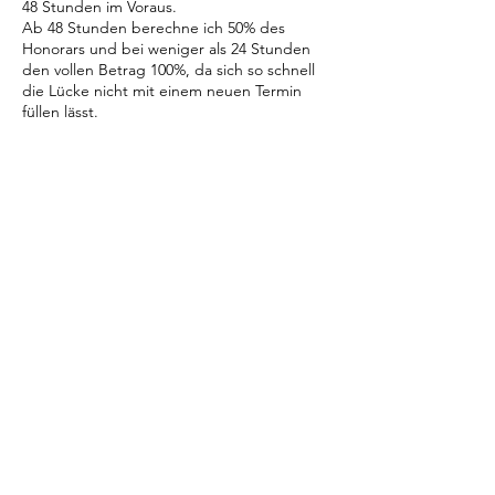
48 Stunden im Voraus.
Ab 48 Stunden berechne ich 50% des
Honorars und bei weniger als 24 Stunden
den vollen Betrag 100%, da sich so schnell
die Lücke nicht mit einem neuen Termin
füllen lässt.
Mit der Buchung erklärst du dich mit den
Allgemeinen Geschäftsbedingungen (AGB)
einverstanden.
Kontaktangaben
01603798933
hyggeleben@gmail.com
Hyggeleben, Scheunhornweg, Werder
(Havel), Deutschland