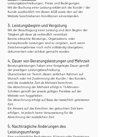
Leistungsbeschreibungen, Preise und Bedingungen.
Mit der Buchung einer Leistung erklärt sich die Kundin / der
Kunde ausdrücklich mit diesen AGB sowie den auf der
Website beschriebenen Konditionen einverstanden.
3. Leistungsbeginn und Vergütung
Mit der Beauftragung einer Leistung und dem Beginn der
Tätigkeit gilt diese als verbindlich vereinbart.
Bereits erbrachte Beratungs-, Organisations- oder
konzeptionelle Leistungen sind zu vergüten, auch wenn
Zwischenergebnisse noch nicht vollständig übergeben,
dokumentiert oder sichtbar gemacht wurden.
4. Dauer von Beratungsleistungen und Mehrzeit
Beratungsleistungen haben eine festgelegte Dauer gemäß
der jeweiligen Leistungsbeschreibung.
Überschreitet ein Termin diesen zeitlichen Rahmen auf
Wunsch oder mit Zustimmung der Kundin / des Kunden,
wird die zusätzliche Zeit als Mehrzeit berechnet.
Die Abrechnung der Mehrzeit erfolgt in 15-Minuten-
Schritten gemäß der jeweils gültigen Preisliste auf der
Website von hyggeleben.
Die Abrechnung erfolgt auf Basis der tatsächlich geleisteten
Zeit.
Ein Hinweis auf das Erreichen der gebuchten Zeit kann
erfolgen, ist jedoch keine Voraussetzung für die
Abrechnung der zusätzlichen Zeit.
5. Nachträgliche Änderungen des
Leistungsumfangs
Eine nachträgliche Reduzierung, Kürzung oder Stornierung