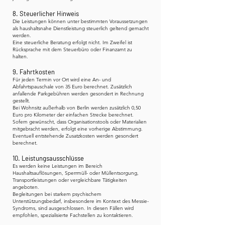
8. Steuerlicher Hinweis
Die Leistungen können unter bestimmten Voraussetzungen
als haushaltsnahe Dienstleistung steuerlich geltend gemacht
werden.
Eine steuerliche Beratung erfolgt nicht. Im Zweifel ist
Rücksprache mit dem Steuerbüro oder Finanzamt zu
halten.
9. Fahrtkosten
Für jeden Termin vor Ort wird eine An- und
Abfahrtspauschale von 35 Euro berechnet. Zusätzlich
anfallende Parkgebühren werden gesondert in Rechnung
gestellt.
Bei Wohnsitz außerhalb von Berlin werden zusätzlich 0,50
Euro pro Kilometer der einfachen Strecke berechnet.
Sofern gewünscht, dass Organisationstools oder Materialien
mitgebracht werden, erfolgt eine vorherige Abstimmung.
Eventuell entstehende Zusatzkosten werden gesondert
berechnet.
10. Leistungsausschlüsse
Es werden keine Leistungen im Bereich
Haushaltsauflösungen, Sperrmüll- oder Müllentsorgung,
Transportleistungen oder vergleichbare Tätigkeiten
angeboten.
Begleitungen bei starkem psychischem
Unterstützungsbedarf, insbesondere im Kontext des Messie-
Syndroms, sind ausgeschlossen. In diesen Fällen wird
empfohlen, spezialisierte Fachstellen zu kontaktieren.