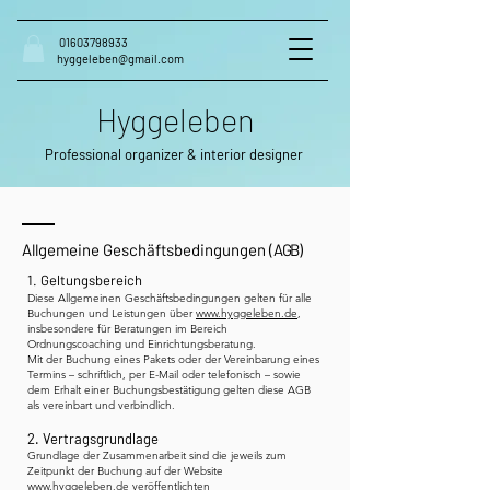
01603798933
hyggeleben@gmail.com
Hyggeleben
Professional organizer & interior designer
​Allgemeine Geschäftsbedingungen (
AGB)
1. Geltungsbereich
Diese Allgemeinen Geschäftsbedingungen gelten für alle
Buchungen und Leistungen über
www.hyggeleben.de
,
insbesondere für Beratungen im Bereich
Ordnungscoaching und Einrichtungsberatung.
Mit der Buchung eines Pakets oder der Vereinbarung eines
Termins – schriftlich, per E-Mail oder telefonisch – sowie
dem Erhalt einer Buchungsbestätigung gelten diese AGB
als vereinbart und verbindlich.
2. Vertragsgrundlage
Grundlage der Zusammenarbeit sind die jeweils zum
Zeitpunkt der Buchung auf der Website
www.hyggeleben.de
veröffentlichten