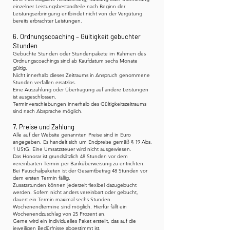
einzelner Leistungsbestandteile nach Beginn der
Leistungserbringung entbindet nicht von der Vergütung
bereits erbrachter Leistungen.
6. Ordnungscoaching – Gültigkeit gebuchter
Stunden
Gebuchte Stunden oder Stundenpakete im Rahmen des
Ordnungscoachings sind ab Kaufdatum sechs Monate
gültig.
Nicht innerhalb dieses Zeitraums in Anspruch genommene
Stunden verfallen ersatzlos.
Eine Auszahlung oder Übertragung auf andere Leistungen
ist ausgeschlossen.
Terminverschiebungen innerhalb des Gültigkeitszeitraums
sind nach Absprache möglich.
7. Preise und Zahlung
Alle auf der Website genannten Preise sind in Euro
angegeben. Es handelt sich um Endpreise gemäß § 19 Abs.
1 UStG. Eine Umsatzsteuer wird nicht ausgewiesen.
Das Honorar ist grundsätzlich 48 Stunden vor dem
vereinbarten Termin per Banküberweisung zu entrichten.
Bei Pauschalpaketen ist der Gesamtbetrag 48 Stunden vor
dem ersten Termin fällig.
Zusatzstunden können jederzeit flexibel dazugebucht
werden. Sofern nicht anders vereinbart oder gebucht,
dauert ein Termin maximal sechs Stunden.
Wochenendtermine sind möglich. Hierfür fällt ein
Wochenendzuschlag von 25 Prozent an.
Gerne wird ein individuelles Paket erstellt, das auf die
jeweiligen Bedürfnisse abgestimmt ist.