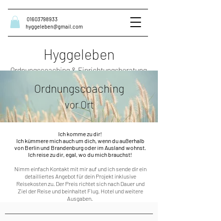
01603798933
hyggeleben@gmail.com
Hyggeleben
Ordnungscoaching & Einrichtungsberatung
Ordnungscoaching
vor Ort
Ich komme zu dir!
Ich kümmere mich auch um dich, wenn du außerhalb
von Berlin und Brandenburg oder im Ausland wohnst.
Ich reise zu dir, egal, wo du mich brauchst!
Nimm einfach Kontakt mit mir auf und ich sende dir ein
detailliertes Angebot für dein Projekt inklusive
Reisekosten zu.
Der Preis richtet sich nach Dauer und
Ziel der Reise und beinhaltet Flug, Hotel und weitere
Ausgaben.