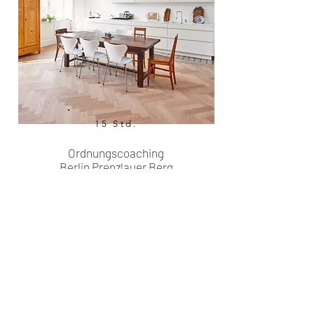
15 Std.
Ordnungscoaching
Berlin Prenzlauer Berg
Seid ihr eine Familie oder habt ihr
mehrere Räume die einmal
aufgeräumt werden sollen?
Dann ist das Hyggeleben Deluxe
Paket genau das richtige für euch!
Lass uns Platz und Zeit schaffen!