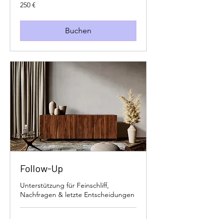
250
250 €
Euro
Buchen
Follow-Up
Unterstützung für Feinschliff,
Nachfragen & letzte Entscheidungen
100