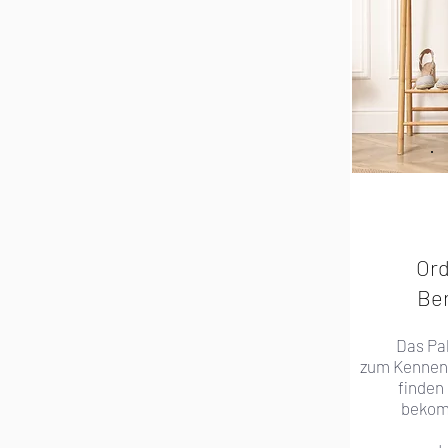
Or
Ber
Das Pak
zum
Kennen
finden
bekom