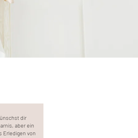
ünschst dir
arnis, aber ein
s Erledigen von