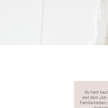
Du hast kaum
weil dein Job
Familienleben 
forder