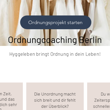
Ordnungsprojekt starten
Ordnungcoaching Berlin
Hyggeleben bringt Ordnung in dein Leben!
 Zeit,
Die Unordnung macht
Du w
 und das
sich breit und dir fehlt
Zeitersp
dich sehr
der Überblick?
schnelle
n?