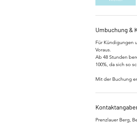
.
3
0
M
Umbuchung & 
i
n
Für Kündigungen u
.
Voraus.
Ab 48 Stunden bere
100%, da sich so sc
Mit der Buchung e
Kontaktangabe
Prenzlauer Berg, B