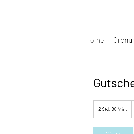
Home
Ordnu
Gutsche
2
E
2 Std. 30 Min.
2
S
t
d
Weiter