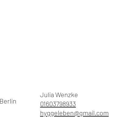
Julia Wenzke​
Berlin
01603798933
hyggeleben@gmail.com